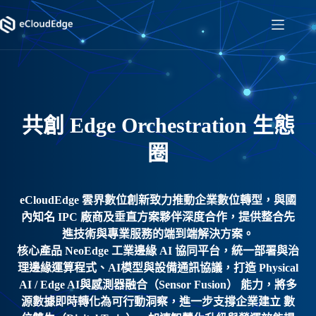
跳
至
主
要
內
容
共創 Edge Orchestration 生態
圈
eCloudEdge 雲界數位創新
致力推動企業數位轉型，與國
內知名 IPC 廠商及垂直方案夥伴深度合作，提供整合先
進技術與專業服務的端到端解決方案。
核心產品
NeoEdge 工業邊緣 AI 協同平台
，統一部署與治
理邊緣運算程式、AI模型與設備通訊協議，打造
Physical
AI / Edge AI與感測器融合（Sensor Fusion）
能力，將多
源數據即時轉化為可行動洞察，進一步支撐企業建立
數