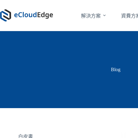
跳
至
解決方案
資費方
主
要
內
容
Blog
白皮書