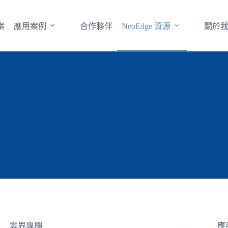
案
應用案例
合作夥伴
NeoEdge 資源
關於
雲界專欄
應