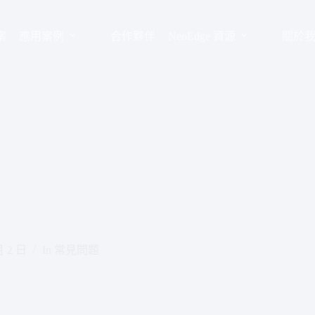
案
應用案例
合作夥伴
NeoEdge 資源
關於
月 2 日
In
常見問題