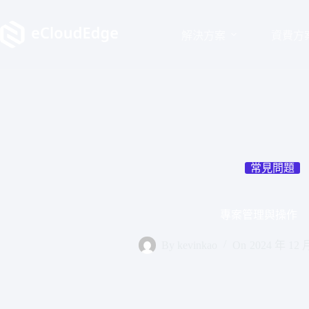
跳
至
解決方案
資費方
主
要
內
容
常見問題
專案管理與操作
By
kevinkao
On
2024 年 12 