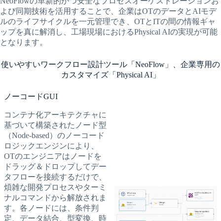
NeoFlowの革新的かつ安全なプロセスオーケストレーションお
よび同期技術を活用することで、企業はOTのデータとAIモデ
ルのライフサイクルを一元管理でき、OTとITの間の情報ギャ
ップを真に解消し、工場現場におけるPhysical AIの実現が可能
となります。
使いやすいワークフロー設計ツール「NeoFlow」、企業専用の
カスタマイズ「Physical AI」
ノーコードGUI
コンテナ化アーキテクチャに
基づいて構築されたノード型
（Node-based）のノーコード
ロジックエンジンにより、
OTのエンジニアはノードを
ドラッグ＆ドロップしてデー
タフローを接続するだけで、
煩雑な開発プロセスやターミ
ナルコマンドから解放されま
す。各ノードには、条件判
定、データ結合、型変換、時