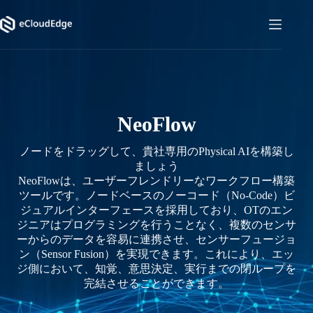
コ
ン
テ
ン
ツ
へ
ス
キ
NeoFlow
ッ
プ
ノードをドラッグして、貴社専用のPhysical AIを構築し
ましょう
NeoFlowは、ユーザーフレンドリーなワークフロー構築
ツールです。ノードベースのノーコード（No-Code）ビ
ジュアルインターフェースを採用しており、OTのエン
ジニアはプログラミングを行うことなく、複数のセンサ
ーからのデータを容易に連携させ、センサーフュージョ
ン（Sensor Fusion）を実現できます。これにより、エッ
ジ側において、知覚、意思決定、実行までの閉ループを
完結させることができます。