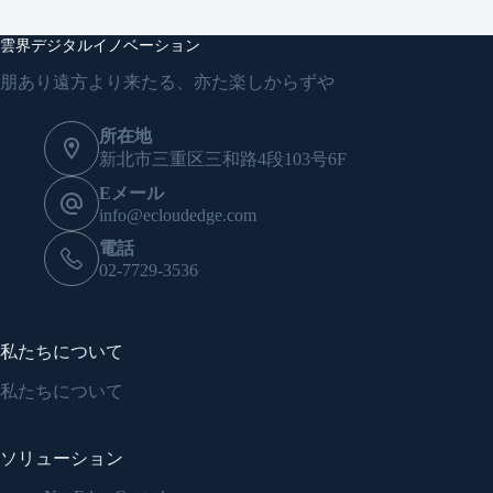
雲界デジタルイノベーション
朋あり遠方より来たる、亦た楽しからずや
所在地
新北市三重区三和路4段103号6F
Eメール
info@ecloudedge.com
電話
02-7729-3536
私たちについて
私たちについて
ソリューション