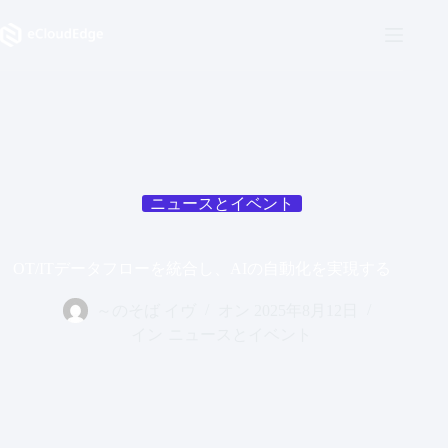
コ
ン
テ
ン
ツ
へ
ス
キ
ッ
プ
ニュースとイベント
OT/ITデータフローを統合し、AIの自動化を実現する
～のそば
イヴ
オン
2025年8月12日
イン
ニュースとイベント