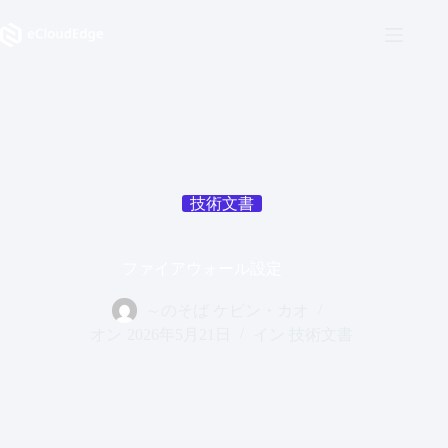
コ
ン
テ
ン
ツ
へ
ス
キ
ッ
プ
技術文書
ファイアウォール設定
～のそば
ケビン・カオ
オン
2026年5月21日
イン
技術文書