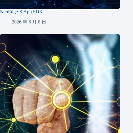
NeoEdge X App SDK
2026 年 6 月 8 日