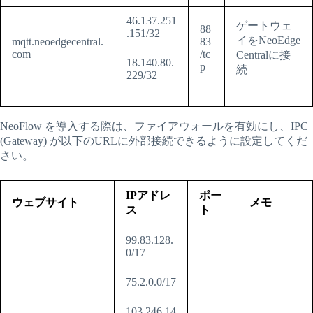
46.137.251
ゲートウェ
88
.151/32
イをNeoEdge
mqtt.neoedgecentral.
83
com
/tc
Centralに接
18.140.80.
p
続
229/32
NeoFlow を導入する際は、ファイアウォールを有効にし、IPC
(Gateway) が以下のURLに外部接続できるように設定してくだ
さい。
IPアドレ
ポー
ウェブサイト
メモ
ス
ト
99.83.128.
0/17
75.2.0.0/17
103.246.14