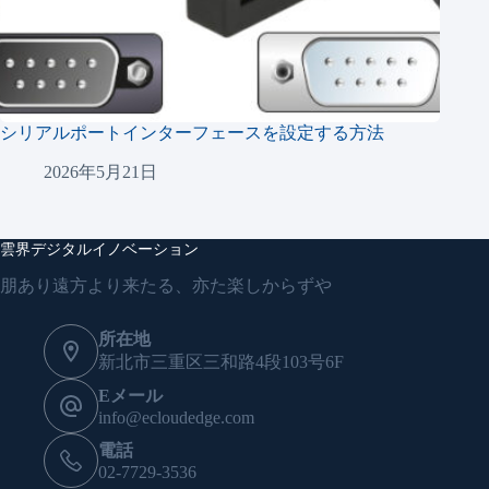
シリアルポートインターフェースを設定する方法
2026年5月21日
雲界デジタルイノベーション
朋あり遠方より来たる、亦た楽しからずや
所在地
新北市三重区三和路4段103号6F
Eメール
info@ecloudedge.com
電話
02-7729-3536