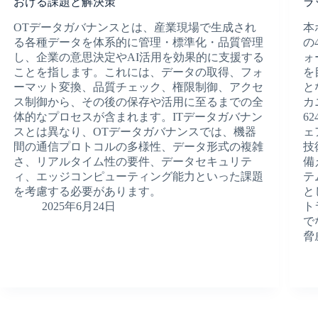
おける課題と解決策
ラ
OTデータガバナンスとは、産業現場で生成され
本
る各種データを体系的に管理・標準化・品質管理
の
し、企業の意思決定やAI活用を効果的に支援する
ォ
ことを指します。これには、データの取得、フォ
を
ーマット変換、品質チェック、権限制御、アクセ
と
ス制御から、その後の保存や活用に至るまでの全
カ
体的なプロセスが含まれます。ITデータガバナン
6
スとは異なり、OTデータガバナンスでは、機器
ェ
間の通信プロトコルの多様性、データ形式の複雑
技
さ、リアルタイム性の要件、データセキュリテ
備
ィ、エッジコンピューティング能力といった課題
テ
を考慮する必要があります。
と
2025年6月24日
ト
で
脅