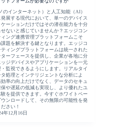
ラットフォームが必要なのですか
モノのインターネット）と人工知能（AI）
に発展する現代において、単一のデバイス
リケーションだけではその潜在能力を十分
出せないと感じていませんか？エッジコン
ティング連携管理プラットフォームこそ
の課題を解決する鍵となります。エッジコ
ーティングプラットフォームは統一された
ンターフェースを提供し、企業が各地に分
エッジデバイスやアプリケーションを一元
理・監視できるようにします。リアルタイ
ータ処理とインテリジェントな分析によ
務効率の向上だけでなく、データのセキュ
確保や遅延の低減も実現し、より優れたユ
体験を提供できます。今すぐホワイトペー
ダウンロードして、その無限の可能性を発
ください！
24年12月16日