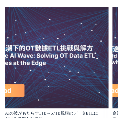
AIの波がもたらす1TB～57TB規模のデータETLに
企