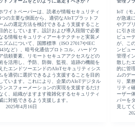
ットフォームをどのように選定すべきか？
管理プ
ホワイトペーパーは、読者が情報セキュリティ
IoT（
4つの主要な側面から、適切なAIoTプラットフ
が急速
ームの選定方法を検討できるよう支援すること
やアプ
目的としています。設計および導入段階で必要
に引き
なる情報セキュリティアーキテクチャと実装メ
ピュー
ニズムについて、国際標準（ISO 27017やIEC
が、こ
2443など）、暗号化通信プロトコル、ハードウ
ンピュ
ア信頼要素、リモートセキュアアクセスなどの
管理イ
術を活用し、予防、防御、監視、追跡の機能を
散した
えたエンドツーエンドのAIoTセキュリティシス
的に管
ムを適切に選択できるよう支援することを目的
ムのデ
しています。これにより、企業のAIoTデジタル
り、業
ランスフォーメーションの実現を支援するだけ
リティ
なく、組織がますます複雑化するセキュリティ
ーザー
威に対処できるよう支援します。
パーを
2025年4月16日
見して
20