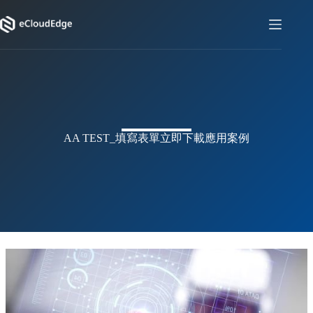
コ
ン
テ
ン
ツ
へ
ス
キ
ッ
AA TEST_
填寫表單立即下載應用案例
プ