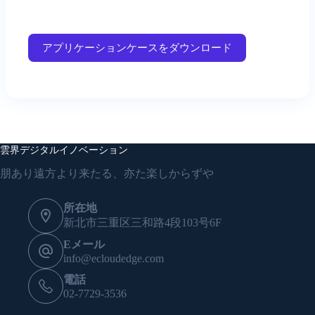
アプリケーションケースをダウンロード
雲界デジタルイノベーション
朋あり遠方より来たる、亦た楽しからずや
所在地
新北市三重区三和路4段103号6F
Eメール
info@ecloudedge.com
電話
02-7729-3536