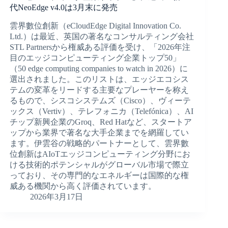
代NeoEdge v4.0は3月末に発売
雲界數位創新（eCloudEdge Digital Innovation Co.
Ltd.）は最近、英国の著名なコンサルティング会社
STL Partnersから権威ある評価を受け、「2026年注
目のエッジコンピューティング企業トップ50」
（50 edge computing companies to watch in 2026）に
選出されました。このリストは、エッジエコシス
テムの変革をリードする主要なプレーヤーを称え
るもので、シスコシステムズ（Cisco）、ヴィーテ
ックス（Vertiv）、テレフォニカ（Telefónica）、AI
チップ新興企業のGroq、Red Hatなど、スタートア
ップから業界で著名な大手企業までを網羅してい
ます。伊雲谷の戦略的パートナーとして、雲界數
位創新はAIoTエッジコンピューティング分野にお
ける技術的ポテンシャルがグローバル市場で際立
っており、その専門的なエネルギーは国際的な権
威ある機関から高く評価されています。
2026年3月17日