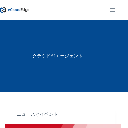
コ
ン
テ
ン
ツ
へ
ス
キ
ッ
クラウドAIエージェント
プ
ニュースとイベント