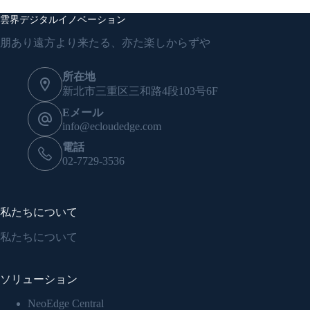
雲界デジタルイノベーション
朋あり遠方より来たる、亦た楽しからずや
所在地
新北市三重区三和路4段103号6F
Eメール
info@ecloudedge.com
電話
02-7729-3536
私たちについて
私たちについて
ソリューション
NeoEdge Central