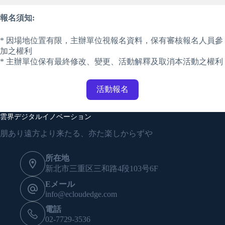
報名須知:
* 因場地位置有限，主辦單位視報名資料，保有審核報名人員參
加之權利
* 主辦單位保有最終修改、變更、活動解釋及取消本活動之權利
活動報名
雲界デジタルイノベーション
朋あり遠方より来たる、亦た楽しからずや
所在地
新北市三重区三和路4段103号6F
Eメール
info@ecloudedge.com
電話
02-7729-3536