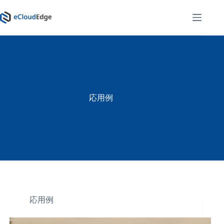
コ
ン
テ
ン
ツ
へ
ス
キ
ッ
応用例
プ
応用例