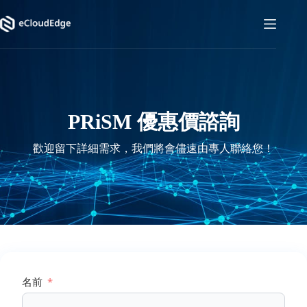
コ
ン
テ
ン
ツ
へ
ス
キ
PRiSM 優惠價諮詢
ッ
プ
歡迎留下詳細需求，我們將會儘速由專人聯絡您！
名前