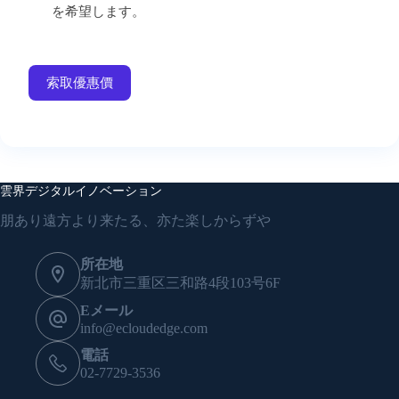
を希望します。
索取優惠價
雲界デジタルイノベーション
朋あり遠方より来たる、亦た楽しからずや
所在地
新北市三重区三和路4段103号6F
Eメール
info@ecloudedge.com
電話
02-7729-3536