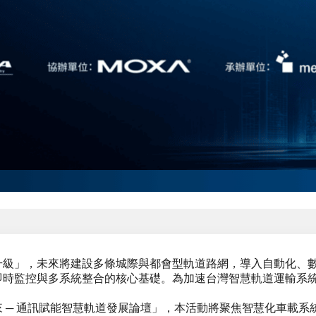
級」，未來將建設多條城際與都會型軌道路網，導入自動化、數
時監控與多系統整合的核心基礎。為加速台灣智慧軌道運輸系統
未來 ─ 通訊賦能智慧軌道發展論壇」，本活動將聚焦智慧化車載