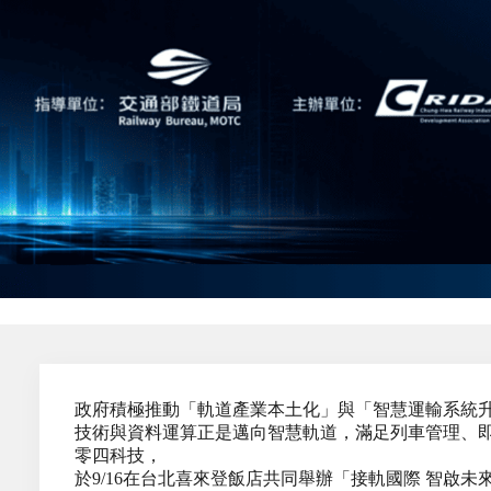
政府積極推動「軌道產業本土化」與「智慧運輸系統升
技術與資料運算正是邁向智慧軌道，滿足列車管理、即
零四科技，
於9/16在台北喜來登飯店共同舉辦「接軌國際 智啟