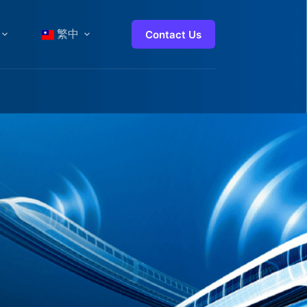
繁中
Contact Us