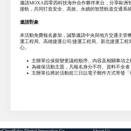
邀請MOXA四零四科技海外合作夥伴來台，分享歐洲
接軌，共同打造安全、高效、永續的智慧軌道交通系
邀請對象
本活動免費報名參加，誠摯邀請中央與地方交通主管機
運工程局、高雄捷運公司/捷運工程局、新北捷運工程
心。
主辦單位保留變更議程順序、內容及相關事項之
為確保活動主題，凡報名身分不符、資料不全者
主辦單位將於活動前三日以電子郵件方式寄發「
eCloudEdge Digital Innovation Co.,
About Us