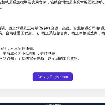
智慧軌道通訊標準及應用實例，協助台灣鐵道產業掌握國際趨勢
統。
關、鐵道營運及工程單位(包括台鐵、高鐵、台北捷運公司/捷運
局、台南捷運工程處… )、軌道系統整合商、軌道車輛製造商，
權利，不再另行通知。
，主辦單位將予以婉拒，敬請見諒。
報到通知」至您的電子信箱，以示您的出席資格。
Activity Registration
Quick Links